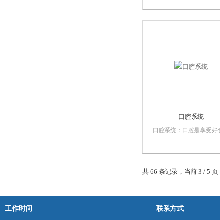
口水接触，经过咀嚼，混
形成食团，然后被满足的
咽。在口腔里的“加工”，
物在胃里的消化过程有很
影响。可以模拟婴幼儿，
人，老年人的口腔...
口腔系统
口腔系统：口腔是享受好
的“关口”。在口腔里食品
水接触，经过咀嚼，混合
成食团，然后被满足的吞
在口腔里的“加工”，对食
共 66 条记录，当前 3 / 5 
胃里的消化过程有很大的
响。可以模拟婴幼儿，成
人，老年人的口腔咀...
工作时间
联系方式