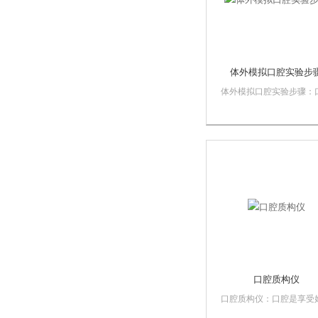
体外模拟口腔实验步
体外模拟口腔实验步骤：
是享受好食品的“关口”。
腔里食品与口水接触，经
嚼，混合，形成食团，然
满足的吞咽。在口腔里的
工”，对食物在胃里的消
程有很大的影响。可以模
幼儿，成年人，老...
口腔质构仪
口腔质构仪：口腔是享受
品的“关口”。在口腔里食