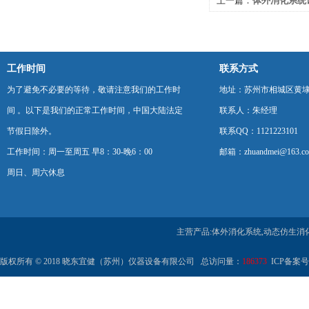
上一篇：
体外消化系统
以排出
工作时间
联系方式
为了避免不必要的等待，敬请注意我们的工作时
地址：苏州市相城区黄埭
间 。以下是我们的正常工作时间，中国大陆法定
联系人：朱经理
节假日除外。
联系QQ：1121223101
工作时间：周一至周五 早8：30-晚6：00
邮箱：zhuandmei@163.c
周日、周六休息
主营产品:体外消化系统,动态仿生消
版权所有 © 2018 晓东宜健（苏州）仪器设备有限公司 总访问量：
186373
ICP备案