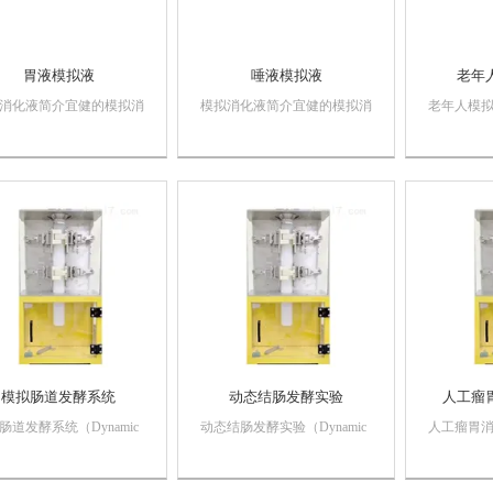
胃液模拟液
唾液模拟液
老年
消化液简介宜健的模拟消
模拟消化液简介宜健的模拟消
老年人模
产品有口腔、胃、肠三种
化液产品有口腔、胃、肠三种
模拟消化
消化液可选择，参考体内
模拟消化液可选择，参考体内
肠三种模
制作，含有多种无机盐离
文献制作，含有多种无机盐离
考体内文
消化酶，与真实人体消化
子和消化酶，与真实人体消化
机盐离子
无机盐离子浓度和酶活相
液中无机盐离子浓度和酶活相
体消化液
可模拟一般体外消化实验
似，可模拟一般体外消化实验
酶活相似
腔到胃肠的生化...
从口腔到胃肠的生化...
化实验从口腔
模拟肠道发酵系统
动态结肠发酵实验
人工瘤
肠道发酵系统（Dynamic
动态结肠发酵实验（Dynamic
人工瘤胃
c Colon Bioreactor,
Bionic Colon Bioreactor,
（Dynamic B
CB-II）主要包括结肠硅胶
DBCB-II）主要包括结肠硅胶
Bioreacto