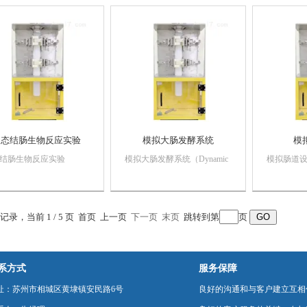
、机电驱动装置、温度监
模型、机电驱动装置、温度监
括结肠硅
置、排水/进气控制装
测装置、排水/进气控制装
置、温度监
混合监测装置、pH控制/
置、混合监测装置、pH控制/
气控制装
...
监测装...
pH控制/监..
动态结肠生物反应实验
模拟大肠发酵系统
模
结肠生物反应实验
模拟大肠发酵系统（Dynamic
模拟肠道设备
amic Bionic Colon
Bionic Colon Bioreactor,
Bionic Colon
reactor, DBCB-II）主要包
DBCB-II）主要包括结肠硅胶
DBCB-I
肠硅胶模型、机电驱动装
模型、机电驱动装置、温度监
模型、机
温度监测装置、排水/进
测装置、排水/进气控制装
测装置、排
条记录，当前 1 / 5 页 首页 上一页
下一页
末页
跳转到第
页
制装置、混合监测装置、
置、混合监测装置、pH控制/
置、混合监
制/监...
监测装...
监测装置及.
系方式
服务保障
址：苏州市相城区黄埭镇安民路6号
良好的沟通和与客户建立互相