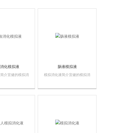
消化模拟液
肠液模拟液
液简介宜健的模拟消
模拟消化液简介宜健的模拟消
有口腔、胃、肠三种
化液产品有口腔、胃、肠三种
液可选择，参考体内
模拟消化液可选择，参考体内
，含有多种无机盐离
文献制作，含有多种无机盐离
酶，与真实人体消化
子和消化酶，与真实人体消化
盐离子浓度和酶活相
液中无机盐离子浓度和酶活相
拟一般体外消化实验
似，可模拟一般体外消化实验
的生化...
从口腔到胃肠的生化...