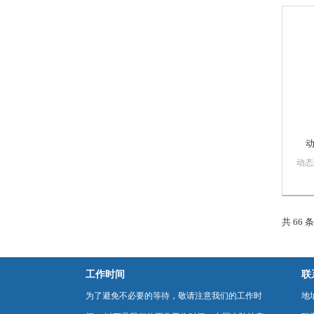
模型
测装
置、
监测装
动态
（Dyn
Bio
括结
置、
共 66 
气控
pH控
工作时间
联
为了避免不必要的等待，敬请注意我们的工作时
地