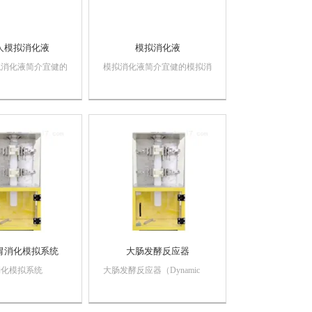
人模拟消化液
模拟消化液
拟消化液简介宜健的
模拟消化液简介宜健的模拟消
液产品有口腔、胃、
化液产品有口腔、胃、肠三种
拟消化液可选择，参
模拟消化液可选择，参考体内
献制作，含有多种无
文献制作，含有多种无机盐离
和消化酶，与真实人
子和消化酶，与真实人体消化
中无机盐离子浓度和
液中无机盐离子浓度和酶活相
，可模拟一般体外消
似，可模拟一般体外消化实验
到胃肠...
从口腔到胃肠的生化...
胃消化模拟系统
大肠发酵反应器
消化模拟系统
大肠发酵反应器（Dynamic
ionic Colon
Bionic Colon Bioreactor,
r, DBCB-II）主要包
DBCB-II）主要包括结肠硅胶