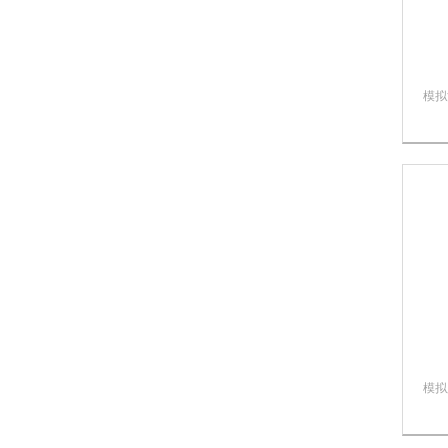
模拟
化液
模拟
文献
子和
液中
似，
从口
模拟
Bioni
DB