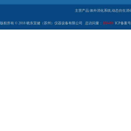
主营产品:体外消化系统,动态仿生消
版权所有 © 2018 晓东宜健（苏州）仪器设备有限公司 总访问量：
186489
ICP备案