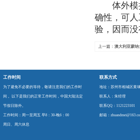
体外模拟
确性，可人
验，因而没
上一篇：
澳大利亚蒙纳
代表团到访宜健公司
工作时间
联系方式
为了避免不必要的等待，敬请注意我们的工作时
地址：苏州市相城区黄埭
间 。以下是我们的正常工作时间，中国大陆法定
联系人：朱经理
节假日除外。
联系QQ：1121223101
工作时间：周一至周五 早8：30-晚6：00
邮箱：zhuandmei@163.c
周日、周六休息