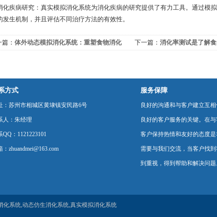
疾病研究：真实模拟消化系统为消化疾病的研究提供了有力工具。通过模拟
的发生机制，并且评估不同治疗方法的有效性。
一篇：
体外动态模拟消化系统：重塑食物消化
下一篇：
消化率测试是了解食
程
率的一种有效方法
系方式
服务保障
址：苏州市相城区黄埭镇安民路6号
良好的沟通和与客户建立互相
系人：朱经理
良好的客户服务的关键。在与
QQ：1121223101
客户保持热情和友好的态度是
：zhuandmei@163.com
需要与我们交流，当客户找到
到重视，得到帮助和解决问题
消化系统,动态仿生消化系统,真实模拟消化系统