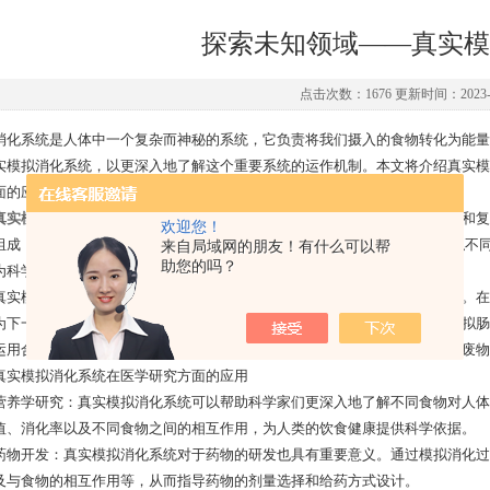
探索未知领域——真实模
点击次数：1676 更新时间：2023-0
系统是人体中一个复杂而神秘的系统，它负责将我们摄入的食物转化为能量
实模拟消化系统，以更深入地了解这个重要系统的运作机制。本文将介绍真实模
面的应用前景。
真实模拟消化系统
是一种基于人体消化系统特点构建的实验设备，旨在模拟和复
欢迎您！
组成，可以模拟胃液、胆汁、肠液等生理液体的化学成分和PH值。通过模拟不
来自局域网的朋友！有什么可以帮
助您的吗？
为科学家们提供一个近似真实的实验平台。
模拟消化系统通过合成酸性胃液和模拟机械刺激，模拟胃部的消化作用。在
为下一步的消化做准备。经过真实模拟消化系统的胃部处理后，食物进入模拟肠
运用合成胆汁和肠液等消化液体，将食物中的营养物质分解吸收，同时排除废物
模拟消化系统在医学研究方面的应用
学研究：真实模拟消化系统可以帮助科学家们更深入地了解不同食物对人体
值、消化率以及不同食物之间的相互作用，为人类的饮食健康提供科学依据。
开发：真实模拟消化系统对于药物的研发也具有重要意义。通过模拟消化过
及与食物的相互作用等，从而指导药物的剂量选择和给药方式设计。