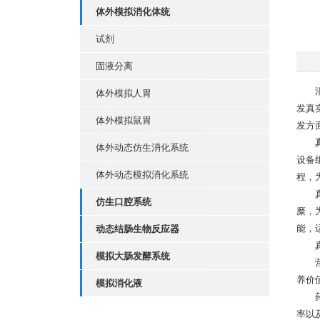
体外模拟消化体统
试剂
固液分离
消化
体外模拟人胃
发真
体外模拟鼠胃
发方
体外动态仿生消化系统
设备
体外动态模拟消化系统
程，
真实
仿生口腔系统
糜，
能，
动态结肠生物反应器
真实
模拟大肠发酵系统
营养
养价
模拟消化液
药物
率以