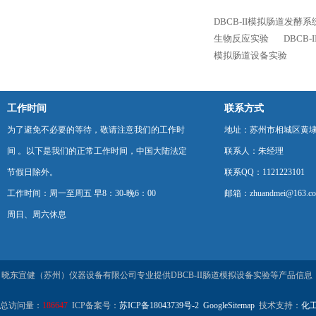
DBCB-II模拟肠道发酵系
生物反应实验
DBCB
模拟肠道设备实验
工作时间
联系方式
为了避免不必要的等待，敬请注意我们的工作时
地址：苏州市相城区黄埭
间 。以下是我们的正常工作时间，中国大陆法定
联系人：朱经理
节假日除外。
联系QQ：1121223101
工作时间：周一至周五 早8：30-晚6：00
邮箱：zhuandmei@163.c
周日、周六休息
晓东宜健（苏州）仪器设备有限公司专业提供DBCB-II肠道模拟设备实验等产品信
总访问量：
186647
ICP备案号：
苏ICP备18043739号-2
GoogleSitemap
技术支持：
化