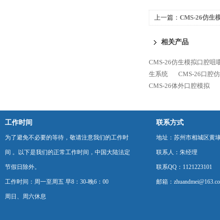
上一篇：
CMS-26仿
相关产品
CMS-26仿生模拟口腔咀
生系统
CMS-26口腔
CMS-26体外口腔模拟
工作时间
联系方式
为了避免不必要的等待，敬请注意我们的工作时
地址：苏州市相城区黄埭
间 。以下是我们的正常工作时间，中国大陆法定
联系人：朱经理
节假日除外。
联系QQ：1121223101
工作时间：周一至周五 早8：30-晚6：00
邮箱：zhuandmei@163.c
周日、周六休息